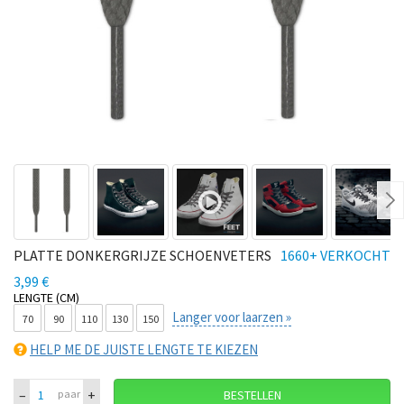
Ne
PLATTE DONKERGRIJZE SCHOENVETERS
1660+ VERKOCHT
3,99 €
LENGTE (CM)
Langer voor laarzen »
70
90
110
130
150
HELP ME DE JUISTE LENGTE TE KIEZEN
–
+
paar
BESTELLEN