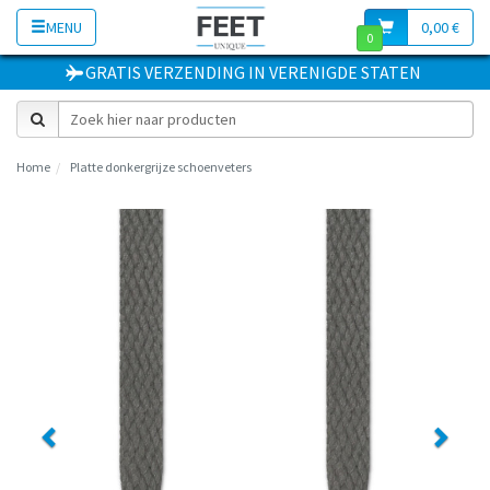
MENU
0,00 €
0
GRATIS VERZENDING
IN
VERENIGDE STATEN
Home
Platte donkergrijze schoenveters
Previous
Next