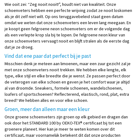
Wie ooit zei: “Zeg nooit nooit!”, houdt niet van kwaliteit. Onze
schoenveters hebben een perfecte wrijving zodat ze nooit loskomen
als je dit zelf niet wilt. Op ons teruggavebeleid staat geen datum
omdat we weten dat onze schoenveters een leven lang meegaan. En
je koopt geen felgroene neon schoenveters om er de volgende dag
als een verlepte krop sla bij te lopen. De felgroene neon kleur van
onze schoenveters vervaagt nooit en blijft stralen als de eerste dag
dat je ze droeg.
Vind dat ene paar dat perfect bij je past
Misschien denk je meteen aan limoenen, maar een zuur gezicht zal je
met onze schoenveters nooit trekken. We hebben elke lengte, elk
type, elke stijl en elke breedte die je wenst. Ze passen perfect door
de veterogen van elke schoen en geven je het comfort waar je altijd
al van droomde. Sneakers, formele schoenen, wandelschoenen,
loafers of sportschoenen? Reflecterend, elastisch, rond, plat, extra
breed? We hebben alles en voor elke schoen.
Groen, meer dan alleen maar een kleur
Onze groene schoenveters zijn groen op elk gebied en dragen dan
ook door het STANDARD 100 by OEKO-TEX® certificaat bij tot een
groenere planeet. Hier kan je meer te weten komen over dit
certificaat, maar voornamelijk betekent dit dat onze producten