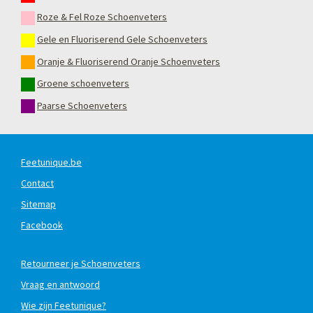
Roze & Fel Roze Schoenveters
Gele en Fluoriserend Gele Schoenveters
Oranje & Fluoriserend Oranje Schoenveters
Groene schoenveters
Paarse Schoenveters
Feetunique.be
Contact
Sitemap
Facebook
Retourneer je Schoenveters
Vraag en antwoord
Wie zijn Feetunique?