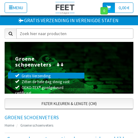
MENU
0,00 €
0
GRATIS VERZENDING
IN
VERENIGDE STATEN
Groene
schoenveters
Gratis Verzending
Zitten de hele dag stevig vast
OEKO-TEX® goedgekeurd
certificaat
FILTER KLEUREN & LENGTE (CM)
GROENE SCHOENVETERS
Home
Groene schoenveters