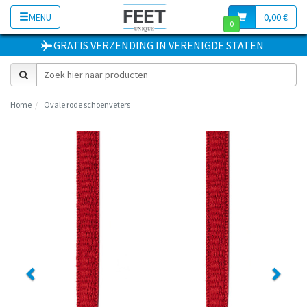
MENU
0,00 €
0
GRATIS VERZENDING
IN
VERENIGDE STATEN
Home
Ovale rode schoenveters
Previous
Next