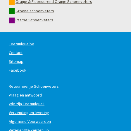
Oranje & Fluoriserend Oranje Schoenveters
Groene schoenveters
Paarse Schoenveters
Feetunique.be
Contact
Sitemap
Facebook
Retourneer je Schoenveters
Vraag en antwoord
Wie zijn Feetunique?
Verzending en levering
Algemene Voorwaarden
Veterlengte keuzehulp