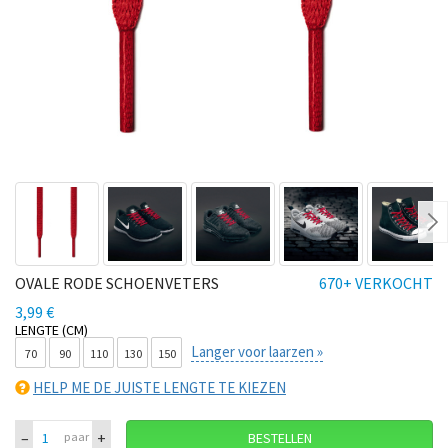
Ne
OVALE RODE SCHOENVETERS
670+ VERKOCHT
3,99 €
LENGTE (CM)
Langer voor laarzen »
70
90
110
130
150
HELP ME DE JUISTE LENGTE TE KIEZEN
–
+
paar
BESTELLEN