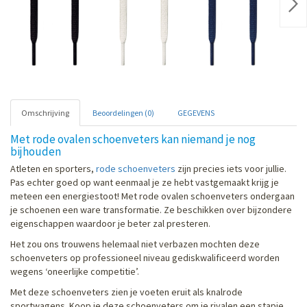
Nex
Omschrijving
Beoordelingen (0)
GEGEVENS
Met rode ovalen schoenveters kan niemand je nog
bijhouden
Atleten en sporters,
rode schoenveters
zijn precies iets voor jullie.
Pas echter goed op want eenmaal je ze hebt vastgemaakt krijg je
meteen een energiestoot! Met rode ovalen schoenveters ondergaan
je schoenen een ware transformatie. Ze beschikken over bijzondere
eigenschappen waardoor je beter zal presteren.
Het zou ons trouwens helemaal niet verbazen mochten deze
schoenveters op professioneel niveau gediskwalificeerd worden
wegens ‘oneerlijke competitie’.
Met deze schoenveters zien je voeten eruit als knalrode
sportwagens. Koop je deze schoenveters om je rivalen een stapje