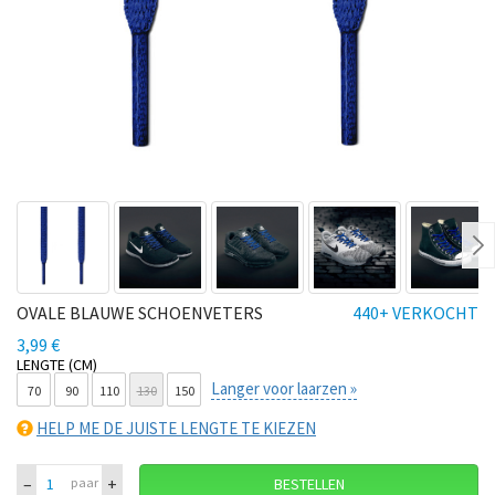
Ne
OVALE BLAUWE SCHOENVETERS
440+ VERKOCHT
3,99 €
LENGTE (CM)
Langer voor laarzen »
70
90
110
130
150
HELP ME DE JUISTE LENGTE TE KIEZEN
–
+
paar
BESTELLEN