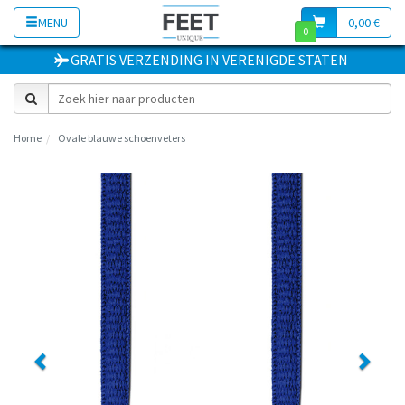
MENU
0,00 €
0
GRATIS VERZENDING
IN
VERENIGDE STATEN
Home
Ovale blauwe schoenveters
Previous
Next