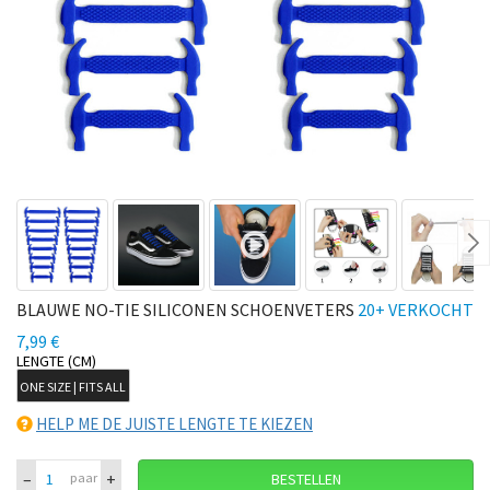
Ne
BLAUWE NO-TIE SILICONEN SCHOENVETERS
20+ VERKOCHT
7,99 €
LENGTE (CM)
ONE SIZE | FITS ALL
HELP ME DE JUISTE LENGTE TE KIEZEN
–
+
paar
BESTELLEN