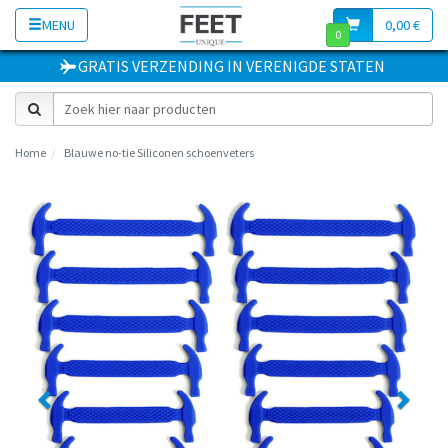
MENU
0,00 €
0
GRATIS VERZENDING
IN
VERENIGDE STATEN
Home
Blauwe no-tie Siliconen schoenveters
Previous
Next