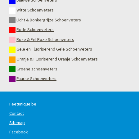
Blauwe Schoenveters
Witte Schoenveters
Licht & Donkergrijze Schoenveters
Rode Schoenveters
Roze & Fel Roze Schoenveters
Gele en Fluoriserend Gele Schoenveters
Oranje & Fluoriserend Oranje Schoenveters
Groene schoenveters
Paarse Schoenveters
Feetunique.be
Contact
Sitemap
Facebook